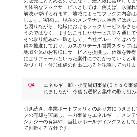
の販売にとどめるのではなく、最大限に活かしてま
具体的なフックサービスとしては、例えば、水漏れ
解決が挙げられます。地域によってフックの内容は
します。実際に、現在のメンテナンス事業では既に
も図りながら、地域におけるフックサービスをさら
うのではなく、まずはこうしたサービス等を通じて
その取り組みの一環として、当社グループではハウ
得を推進しており、ガスのリテール営業スタッフは
地域全体のお客様にサービスを提供し、信頼を獲得
にはリフォームといった案件につながっていくと考
みづくり・付加価値の創出にあると認識しておりま
Q4
エネルギー卸・小売周辺事業(ＢｔｏＣ事業
れましたが、今後も選択と集中の取り組み
引き続き、事業ポートフォリオのあり方につきまして
クの売却を実施し、主力事業をエネルギー、メンテ
シナジーの有無や、当社がホールディングスとして
て判断する方針です。