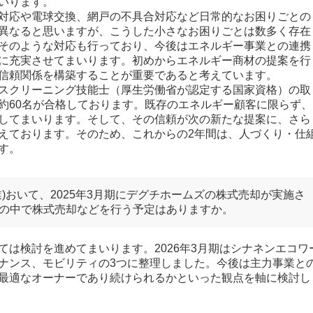
いります。
対応や電球交換、網戸の不具合対応など日常的なお困りごとの
異なると思いますが、こうした小さなお困りごとは数多く存在
そのような対応も行っており、今後はエネルギー事業との連携
に充実させてまいります。初めからエネルギー商材の提案を行
信頼関係を構築することが重要であると考えています。
スクリーニング技能士（厚生労働省が認定する国家資格）の取
約60名が合格しております。既存のエネルギー顧客に限らず、
してまいります。そして、その信頼が次の新たな提案に、さら
えております。そのため、これからの2年間は、人づくり・仕
す。
)おいて、2025年3月期にデグチホームズの株式売却が実施さ
の中で株式売却などを行う予定はありますか。
は検討を進めてまいります。2026年3月期はシナネンエコワ
ナンス、モビリティの3つに整理しました。今後は主力事業と
最適なオーナーであり続けられるかといった観点を軸に検討し