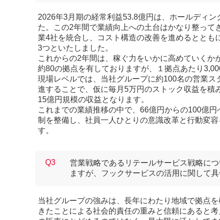
2026年3月期の経常利益53.8億円は、ホールデ
た。この2年間で業績向上への土台はかなり整って
業4社を統合し、コスト構造の改善を進めるととも
3つといたしました。
これからの2年間は、稼ぐ力をいかに高めていくか
約80の拠点を有しておりますが、１拠点あたり3,0
現場レベルでは、当社グループに約100名の営業
進することで、仮に毎月5万円のストック収益を積
15億円規模の収益となります。
これまでの業績推移の中で、66億円からの100億
制を整備し、社員一人ひとりの意識改革と行動変容
す。
Q3
営業戦略であるリテールサービス戦略につ
ますが、フックサービスの活用に関して具
当社グループの強みは、長年にわたり地域で拠点を
きたことによる社会的責任の重みと信頼にあると考