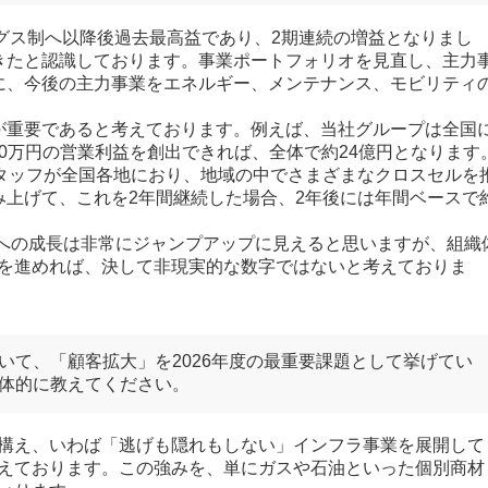
ィングス制へ以降後過去最高益であり、2期連続の増益となりまし
きたと認識しております。事業ポートフォリオを見直し、主力
に、今後の主力事業をエネルギー、メンテナンス、モビリティ
が重要であると考えております。例えば、当社グループは全国
00万円の営業利益を創出できれば、全体で約24億円となります
スタッフが全国各地におり、地域の中でさまざまなクロスセルを
み上げて、これを2年間継続した場合、2年後には年間ベースで
円への成長は非常にジャンプアップに見えると思いますが、組織
を進めれば、決して非現実的な数字ではないと考えておりま
いて、「顧客拡大」を2026年度の最重要課題として挙げてい
体的に教えてください。
構え、いわば「逃げも隠れもしない」インフラ事業を展開して
えております。この強みを、単にガスや石油といった個別商材