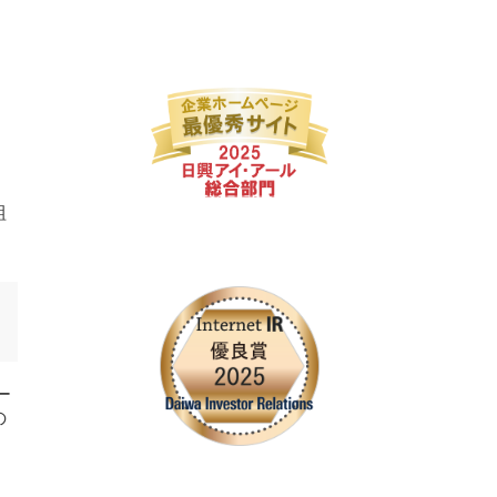
組
ー
の