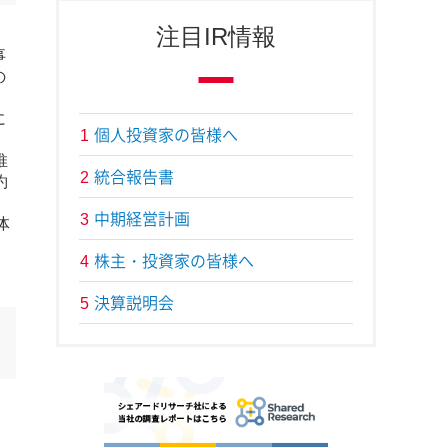
注目IR情報
事
の
に
個人投資家の皆様へ
1
。
推
統合報告書
2
約
中期経営計画
3
体
株主・投資家の皆様へ
4
決算説明会
5