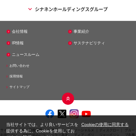
シナネンホールディングスグループ
エネルギー事業
会社情報
事業紹介
シナネン株式会社
IR情報
サステナビリティ
シナネンエナジーテック株式会社
ニュースルーム
株式会社ミノス
お問い合わせ
メンテナンス事業
採用情報
シナネンアクシア株式会社
サイトマップ
モビリティ事業
シナネンサイクル株式会社
シナネンモビリティPLUS株式会社
当社サイトでは、より良いサービスを
Cookieの使用に同意する
サイトのご
|
個人情報保護へ
|
情報セキュ
|
ソーシャルメ
|
ディスクロー
|
グルー
提供する為に、Cookieを使用してお
その他事業
利用につい
の取り組みにつ
リティ基本
ディア・ポリ
ジャーポリシ
プ各種