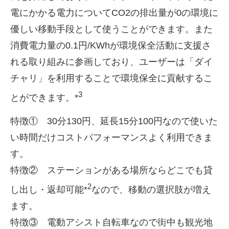
電にかかる電力について
CO2
の排出量が
0
の環境に
優しい移動手段として使うことができます。また
消費電力量の
0.1
円
/KWh
が環境保全活動に支援さ
れる取り組みに参画しており、ユーザーは「ダイ
チャリ」を利用することで環境保全に貢献するこ
3
とができます。*
特徴①
30
分
130
円、延長
15
分
100
円なので使いた
い時間だけコストパフォーマンスよく利用できま
す。
特徴② ステーションがある場所ならどこでも貸
2
し出し・返却可能*
なので、移動の選択肢が増え
ます。
特徴③ 電動アシスト自転車なので街中も観光地