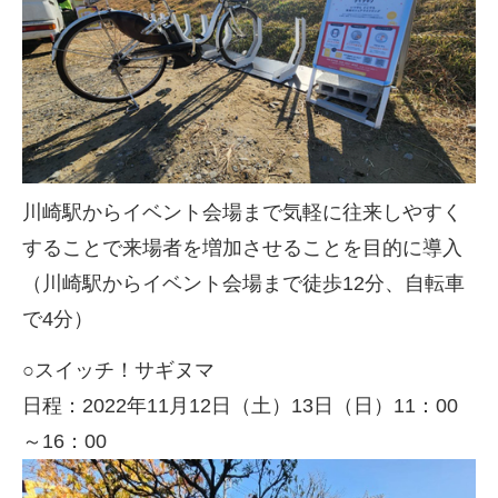
川崎駅からイベント会場まで気軽に往来しやすく
することで来場者を増加させることを目的に導入
（川崎駅からイベント会場まで徒歩
12
分、自転車
で
4
分）
○スイッチ！サギヌマ
日程：
2022
年
11
月
12
日（土）
13
日（日）
11
：
00
～
16
：
00