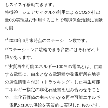
もスイスイ移動できます。
特徴④ シェアサイクルの利用による
CO2
の排出
量
0
の実現及び利用することで環境保全活動に貢献
可能
1
*
2023年
6
月末時点のステーション数です。
2
*
ステーションに駐輪できる台数にはそれぞれ上
限があります。
3
*
実質再生可能エネルギー
100
％の電気とは、供給
する電気に、由来となる電源種や発電所所在地等
の属性情報を付加（トラッキング）した再生可能
エネルギー指定の非化石証書を組み合わせること
で、非化石価値の由来がわかる再生可能エネルギ
ー電気の
100%
供給を実質的に実現したものです。