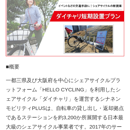
■
概要
一都三県及び大阪府を中心にシェアサイクルプラ
ットフォーム「
HELLO CYCLING
」を利用したシ
ェアサイクル「ダイチャリ」を運営するシナネン
モビリティ
PLUS
は、自転車の貸し出し・返却拠点
であるステーションを約
3,200
か所展開する日本最
大級のシェアサイクル事業者です。
2017
年のサー