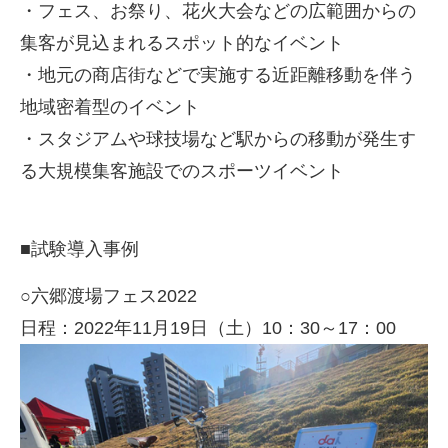
・フェス、お祭り、花火大会などの広範囲からの
集客が見込まれるスポット的なイベント
・地元の商店街などで実施する近距離移動を伴う
地域密着型のイベント
・スタジアムや球技場など駅からの移動が発生す
る大規模集客施設でのスポーツイベント
■
試験導入事例
○六郷渡場フェス
2022
日程：
2022
年
11
月
19
日（土）
10
：
30
～
17
：
00