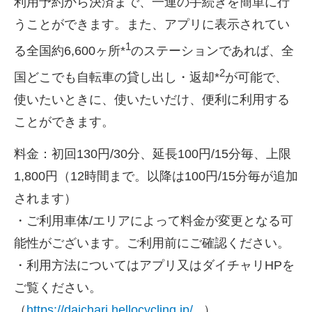
利⽤予約から決済まで、一連の手続きを簡単に⾏
うことができます。また、アプリに表示されてい
1
る全国約
6,600
ヶ所*
のステーションであれば、全
2
国どこでも自転車の貸し出し・返却*
が可能で、
使いたいときに、使いたいだけ、便利に利用する
ことができます。
料金：初回
130
円
/30
分、延長
100
円
/15
分毎、上限
1,800
円（
12
時間まで。以降は
100
円
/15
分毎が追加
されます）
・ご利用車体
/
エリアによって料金が変更となる可
能性がございます。ご利用前にご確認ください。
・利用方法についてはアプリ又はダイチャリ
HP
を
ご覧ください。
（
https://daichari.hellocycling.jp/
）