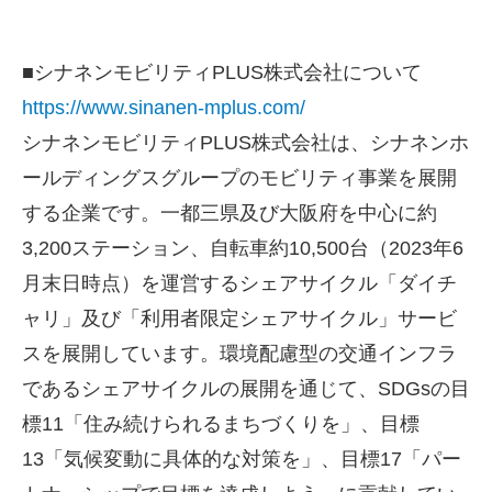
■
シナネンモビリティ
PLUS
株式会社について
https://www.sinanen-mplus.com/
シナネンモビリティ
PLUS
株式会社は、シナネンホ
ールディングスグループのモビリティ事業を展開
する企業です。一都三県及び大阪府を中心に約
3,200
ステーション、自転車約
10,500
台（
2023
年
6
月末日時点）を運営するシェアサイクル「ダイチ
ャリ」及び「利用者限定シェアサイクル」サービ
スを展開しています。環境配慮型の交通インフラ
であるシェアサイクルの展開を通じて、
SDGs
の目
標
11
「住み続けられるまちづくりを」、目標
13
「気候変動に具体的な対策を」、目標
17
「パー