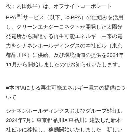
役：内田鉄平）は、オフサイトコーポレート
※
1
PPA
サービス（以下、本
PPA
）の仕組みを活用
し、クリーンエナジーコネクトが開発した太陽光
発電所から調達する再生可能エネルギー由来の電
力をシナネンホールディングスの本社ビル（東京
都品川区）に供給、及び環境価値の提供を
2024
年
11
月から開始しましたのでお知らせいたします。
■本
PPA
による再生可能エネルギー電力の提供につ
いて
シナネンホールディングスおよびグループ
5
社は、
2024
年
7
月に東京都品川区東品川に建設した新本
社ビルに移転し、稼働開始いたしました。新しい