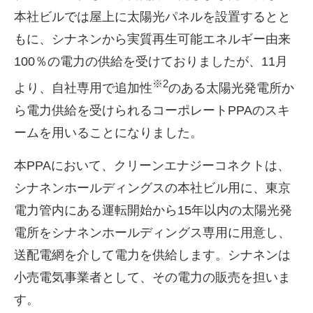
本社ビルでは屋上に太陽光パネルを設置するとと
もに、シナネンから実質再生可能エネルギー由来
100
％の電力の供給を受けておりましたが、
11
月
※
2
より、自社専用で追加性
のある太陽光発電所か
ら電力供給を受けられるコーポレート
PPA
のスキ
ームを用いることになりました。
本
PPA
において、クリーンエナジーコネクトは、
シナネンホールディングスの本社ビル用に、東京
電力管内にある運転開始から
15
年以内の太陽光発
電所をシナネンホールディングス専用に用意し、
送配電網を介して電力を供給します。シナネンは
小売電気事業者として、その電力の販売を担いま
す。