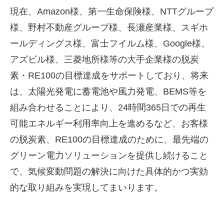
現在、
Amazon
様、第一生命保険様、
NTT
グループ
様、野村不動産グループ様、長瀬産業様、スギホ
ールディングス様、富士フイルム様、
Google
様、
アズビル様、三菱地所様等の大手企業様の脱炭
素・
RE100
の目標達成をサポートしており、将来
は、太陽光発電に蓄電池や風力発電、
BEMS
等を
組み合わせることにより、
24
時間
365
日での再生
可能エネルギー利用率向上を進めるなど、お客様
の脱炭素、
RE100
の目標達成のために、最先端の
グリーン電力ソリューションを提供し続けること
で、気候変動問題の解決に向けた具体的かつ実効
的な取り組みを実現してまいります。