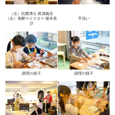
（左）抗菌博士 梶浦義浩
（右）発酵マイスター 榎本美
手洗い
沙
調理の様子
調理の様子