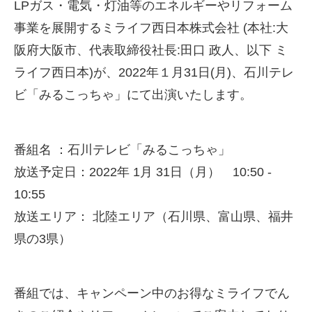
LP
ガス・電気・灯油等のエネルギーやリフォーム
事業を展開するミライフ西日本株式会社
(
本社
:
大
阪府大阪市、代表取締役社長
:
田口 政人、以下 ミ
ライフ西日本
)
が、
2022
年１月
31
日
(
月
)
、石川テレ
ビ「みるこっちゃ」にて出演いたします。
番組名 ：石川テレビ「みるこっちゃ」
放送予定日：
2022
年
1
月
31
日（月）
10:50 -
10:55
放送エリア： 北陸エリア（石川県、富山県、福井
県の
3
県）
番組では、キャンペーン中のお得なミライフでん