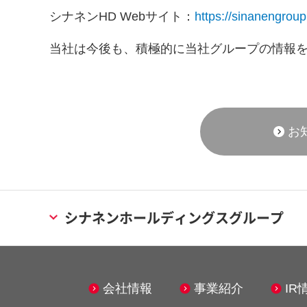
シナネン
HD Web
サイト：
https://sinanengroup.
当社は今後も、積極的に当社グループの情報
お
シナネンホールディングスグループ
エネルギー事業
メンテナ
会社情報
事業紹介
IR
シナネン株式会社
シナネ