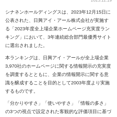
2023.12.19
シナネンホールディングスは、
2023
年
12
月
15
日に
公表された、日興アイ・アール株式会社が実施す
る「
2023
年度全上場企業ホームページ充実度ラン
キング」において、
3
年連続総合部門最優秀サイト
に選出されました。
本ランキングは、日興アイ・アールが全上場企業
3,970
社のホームページに関する情報開示の充実度
を調査するとともに、企業の情報開示に関する意
識を醸成することを目的として
2003
年度より実施
するものです。
「分かりやすさ」「使いやすさ」「情報の多さ」
の
3
つの視点で設定された客観的な評価項目に基づ