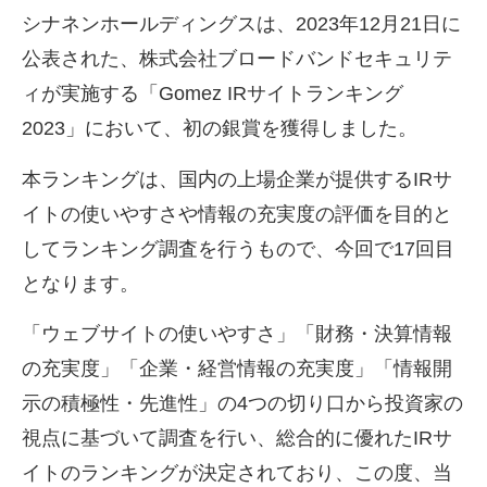
シナネンホールディングスは、
2023
年
12
月
21
日に
公表された、株式会社ブロードバンドセキュリテ
ィが実施する「
Gomez IR
サイトランキング
2023
」において、初の銀賞を獲得しました。
本ランキングは、国内の上場企業が提供する
IR
サ
イトの使いやすさや情報の充実度の評価を目的と
してランキング調査を行うもので、今回で
17
回目
となります。
「ウェブサイトの使いやすさ」「財務・決算情報
の充実度」「企業・経営情報の充実度」「情報開
示の積極性・先進性」の
4
つの切り口から投資家の
視点に基づいて調査を行い、総合的に優れた
IR
サ
イトのランキングが決定されており、この度、当