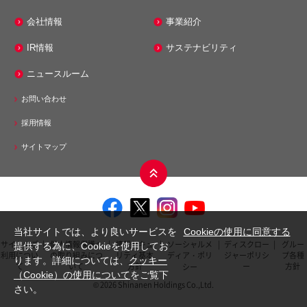
エネルギー事業
会社情報
事業紹介
シナネン株式会社
IR情報
サステナビリティ
シナネンエナジーテック株式会社
ニュースルーム
株式会社ミノス
お問い合わせ
メンテナンス事業
採用情報
シナネンアクシア株式会社
サイトマップ
モビリティ事業
シナネンサイクル株式会社
シナネンモビリティPLUS株式会社
当社サイトでは、より良いサービスを
Cookieの使用に同意する
サイトのご
|
個人情報保護へ
|
情報セキュ
|
ソーシャルメ
|
ディスクロー
|
グルー
提供する為に、Cookieを使用してお
その他事業
利用につい
の取り組みにつ
リティ基本
ディア・ポリ
ジャーポリシ
プ各種
ります。詳細については、
クッキー
て
いて
方針
ー
方針
シー
株式会社シナネンゼオミック
（Cookie）の使用について
をご覧下
© 2026 Shinanen Holdings Co.,Ltd.
さい。