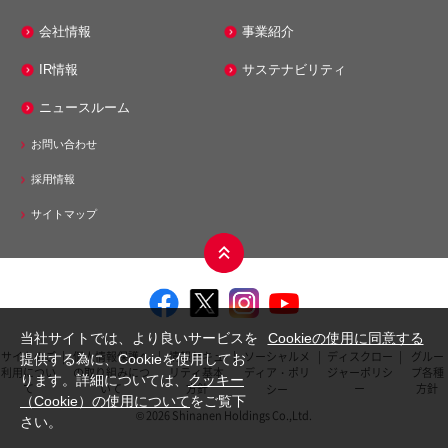
エネルギー事業
会社情報
事業紹介
シナネン株式会社
IR情報
サステナビリティ
シナネンエナジーテック株式会社
ニュースルーム
株式会社ミノス
お問い合わせ
メンテナンス事業
採用情報
シナネンアクシア株式会社
サイトマップ
モビリティ事業
シナネンサイクル株式会社
シナネンモビリティPLUS株式会社
当社サイトでは、より良いサービスを
Cookieの使用に同意する
サイトのご
|
個人情報保護へ
|
情報セキュ
|
ソーシャルメ
|
ディスクロー
|
グルー
提供する為に、Cookieを使用してお
その他事業
利用につい
の取り組みにつ
リティ基本
ディア・ポリ
ジャーポリシ
プ各種
ります。詳細については、
クッキー
て
いて
方針
ー
方針
シー
株式会社シナネンゼオミック
（Cookie）の使用について
をご覧下
© 2026 Shinanen Holdings Co.,Ltd.
さい。