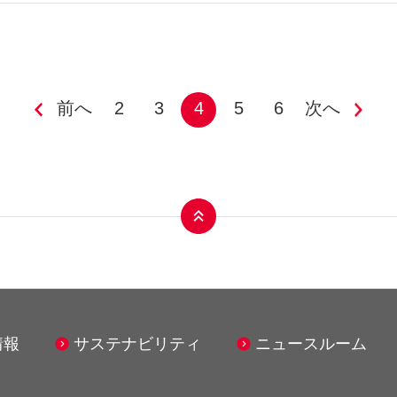
前へ
2
3
4
5
6
次へ
ンス事業
モビリティ事業
情報
サステナビリティ
ニュースルーム
ンアクシア株式会社
シナネンサイクル株式会社
シナネンモビリティPLUS株