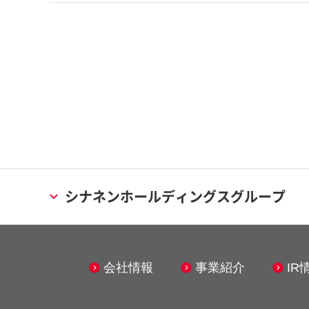
シナネンホールディングスグループ
エネルギー事業
メンテナ
会社情報
事業紹介
IR
シナネン株式会社
シナネ
シナネンエナジーテック株式会社